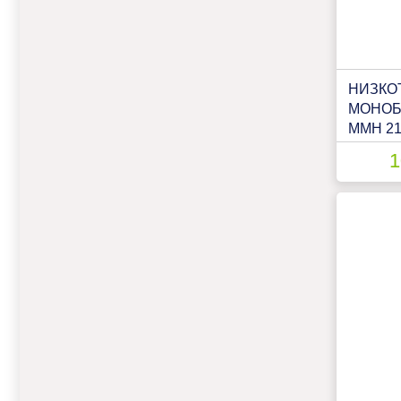
НИЗКО
МОНОБ
ММН 2
1