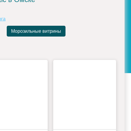
ога
Морозильные витрины