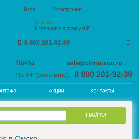
Вход
Регистрация
Корзина
0
товаров
На сумму
0 ₽
8 800 201-32-39
Почта
sale@climateon.ru
8 800 201-32-39
По РФ (бесплатно):
онтажа
Акции
Контакты
ic в Омске