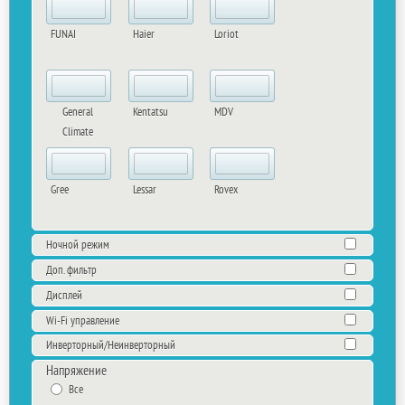
FUNAI
Haier
Loriot
General
Kentatsu
MDV
Climate
Gree
Lessar
Rovex
Ночной режим
Доп. фильтр
Дисплей
Wi-Fi управление
Инверторный/Неинверторный
Напряжение
Все