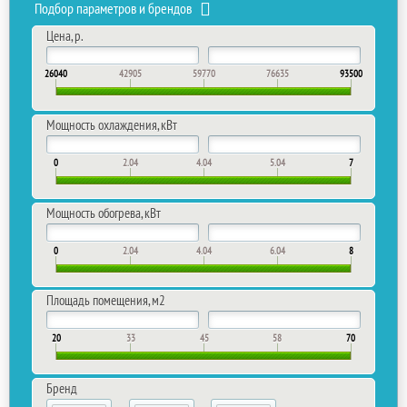
Подбор параметров и брендов
Цена, р.
26040
42905
59770
76635
93500
Мощность охлаждения, кВт
0
2.04
4.04
5.04
7
Мощность обогрева, кВт
0
2.04
4.04
6.04
8
Площадь помещения, м2
20
33
45
58
70
Бренд