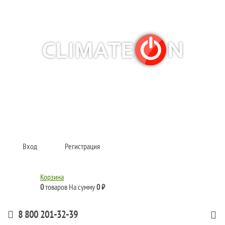
Кондиционеры и сплит-системы, газовые котлы, тепловые завесы, водяные
тепловентиляторы для квартиры, дома, офиса с доставкой в Омск и по всей
России.
Climate for life
Вход
Регистрация
Корзина
0
товаров
На сумму
0 ₽
8 800 201-32-39