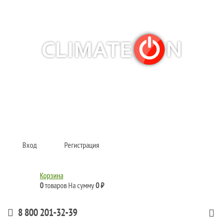
Кондиционеры и сплит-системы, газовые котлы, тепловые завесы, водяные
тепловентиляторы для квартиры, дома, офиса с доставкой в Омск и по всей
России.
Climate for life
Вход
Регистрация
Корзина
0
товаров
На сумму
0 ₽
8 800 201-32-39