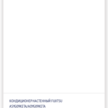
КОНДИЦИОНЕР НАСТЕННЫЙ FUJITSU
ASYG09KETA/AOYG09KETA