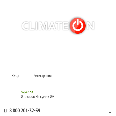
Кондиционеры и сплит-системы, газовые котлы, тепловые завесы, водяные
тепловентиляторы для квартиры, дома, офиса с доставкой в Омск и по всей
России.
Climate for life
Вход
Регистрация
Корзина
0
товаров
На сумму
0 ₽
8 800 201-32-39