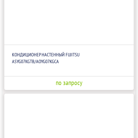
КОНДИЦИОНЕР НАСТЕННЫЙ FUJITSU
ASYG07KGTB/AOYG07KGCA
по запросу