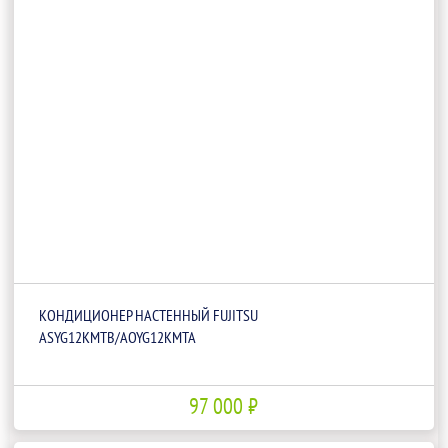
КОНДИЦИОНЕР НАСТЕННЫЙ FUJITSU
ASYG12KMTB/AOYG12KMTA
97 000 ₽