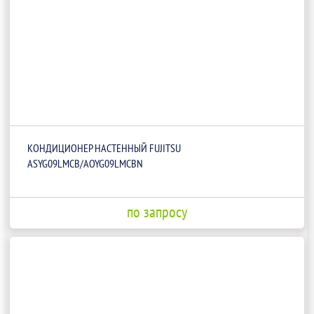
КОНДИЦИОНЕР НАСТЕННЫЙ FUJITSU
ASYG09LMCB/AOYG09LMCBN
по запросу