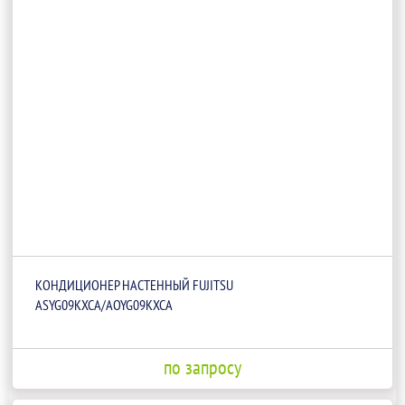
КОНДИЦИОНЕР НАСТЕННЫЙ FUJITSU
ASYG09KXCA/AOYG09KXCA
по запросу