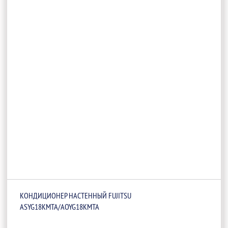
КОНДИЦИОНЕР НАСТЕННЫЙ FUJITSU
ASYG18KMTA/AOYG18KMTA