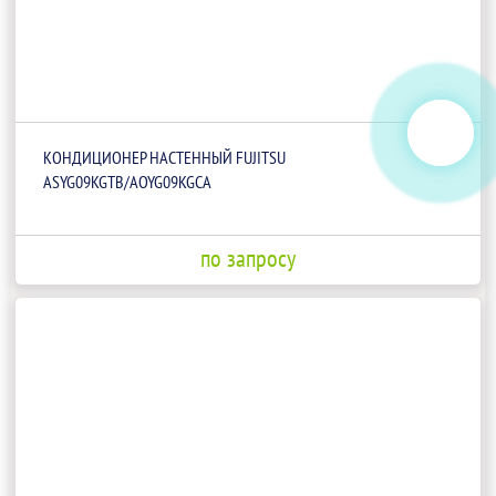
КОНДИЦИОНЕР НАСТЕННЫЙ FUJITSU
ASYG09KGTB/AOYG09KGCA
по запросу