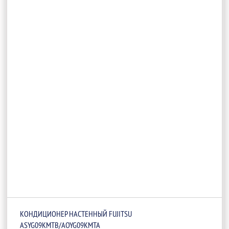
КОНДИЦИОНЕР НАСТЕННЫЙ FUJITSU
ASYG09KMTB/AOYG09KMTA