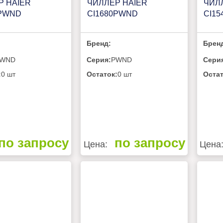
Р HAIER
ЧИЛЛЕР HAIER
ЧИЛ
0PWND
CI1680PWND
CI1
Бренд:
Брен
WND
Серия:
PWND
Сери
:
0 шт
Остаток:
0 шт
Остат
по запросу
по запросу
Цена:
Цена