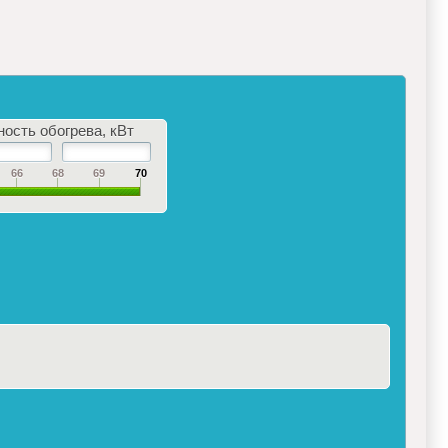
ость обогрева, кВт
66
68
69
70