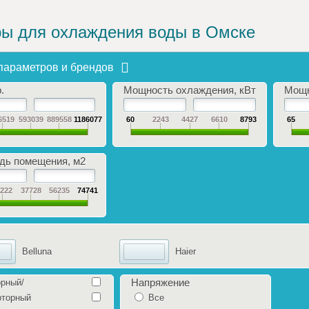
ы для охлаждения воды в Омске
параметров и брендов
.
Мощность охлаждения, кВт
Мощн
6519
593039
889558
1186077
60
2243
4427
6610
8793
65
ь помещения, м2
9222
37728
56235
74741
Belluna
Haier
Напряжение
рный/
рторный
Все