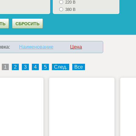
220 В
380 В
вка:
Наименование
Цена
1
2
3
4
5
След.
Все