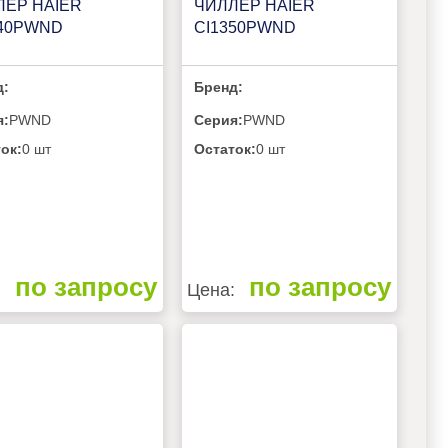
ЛЕР HAIER
ЧИЛЛЕР HAIER
540PWND
CI1350PWND
д:
Бренд:
я:
PWND
Серия:
PWND
ок:
0 шт
Остаток:
0 шт
по запросу
по запросу
:
Цена: