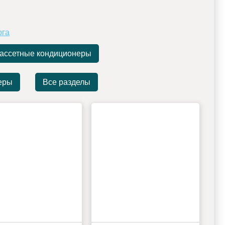
ога
ассетные кондиционеры
еры
Все разделы