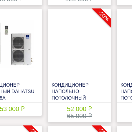
-20%
ЦИОНЕР
КОНДИЦИОНЕР
КОН
НЫЙ DAHATSU
НАПОЛЬНО-
НАП
8A
ПОТОЛОЧНЫЙ
ПОТ
DAHATSU DH-NP-18А
DAH
53 000 ₽
52 000 ₽
65 000 ₽