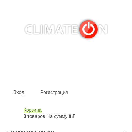
Кондиционеры и сплит-системы, газовые котлы,
тепловые завесы, водяные тепловентиляторы для
квартиры, дома, офиса с доставкой в Омск и по всей
России.
Climate for life
Вход
Регистрация
Корзина
0
товаров
На сумму
0 ₽