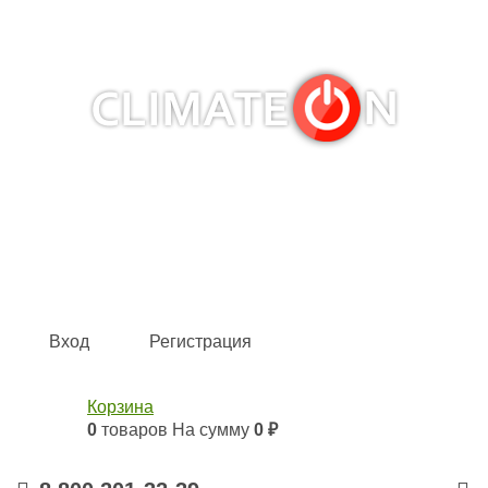
Кондиционеры и сплит-системы, газовые котлы,
тепловые завесы, водяные тепловентиляторы для
квартиры, дома, офиса с доставкой в Омск и по всей
России.
Climate for life
Вход
Регистрация
Корзина
0
товаров
На сумму
0 ₽