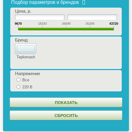
Подбор параметров и брендов
Цена, р.
9670
18183
26695
35208
43720
Бренд
Teplomash
Напряжение
Все
220 В