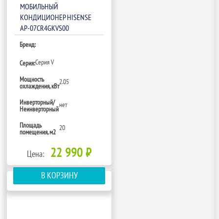
МОБИЛЬНЫЙ
КОНДИЦИОНЕР HISENSE
AP-07CR4GKVS00
Бренд:
Сeрия V
Серия:
Мощность
2.05
охлаждения, кВт
Инверторный/
нет
Неинверторный
Площадь
20
помещения, м2
22 990 ₽
Цена:
В КОРЗИНУ