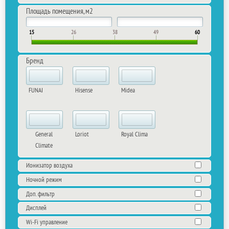
Площадь помещения, м2
15
26
38
49
60
Бренд
FUNAI
Hisense
Midea
General
Loriot
Royal Clima
Climate
Ионизатор воздуха
Ночной режим
Доп. фильтр
Дисплей
Wi-Fi управление