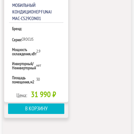
МОБИЛЬНЫЙ
КОНДИЦИОНЕР FUNAI
MAC-CS29CON01
Бренд:
CROCUS
Серия:
Мощность
2.9
охлаждения, кВт
Инверторный/
нет
Неинверторный
Площадь
30
помещения, м2
31 990 ₽
Цена:
В КОРЗИНУ