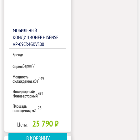
МОБИЛЬНЫЙ
КОНДИЦИОНЕР HISENSE
AP-09CR4GKVS00
Бренд:
Сeрия V
Серия:
Мощность
2.49
охлаждения, кВт
Инверторный/
нет
Неинверторный
Площадь
25
помещения, м2
25 790 ₽
Цена:
В КОРЗИНУ