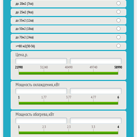
до 20м2 (7ка)
до 25м2 (9ка)
до 35м2 (12ка)
до 50м2 (18ка)
до 70м2 (24ка)
>=80 м2(30-36)
Цена, р.
21990
31240
40490
49740
58990
Мощность охлаждения, кВт
1
1.77
3.77
4.77
6
Мощность обогрева, кВт
1
2.3
2.3
3.3
4