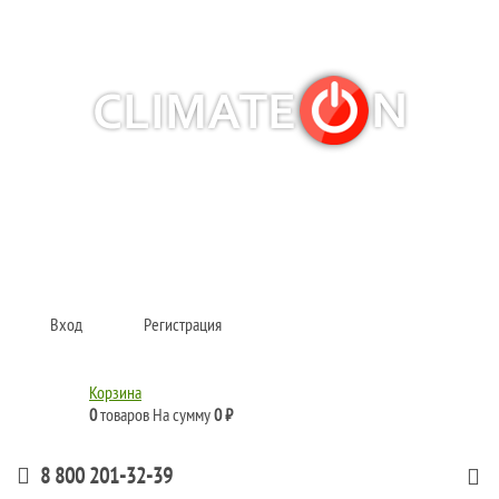
Кондиционеры и сплит-системы, газовые котлы, тепловые завесы, водяные
тепловентиляторы для квартиры, дома, офиса с доставкой в Омск и по всей
России.
Climate for life
Вход
Регистрация
Корзина
0
товаров
На сумму
0 ₽
8 800 201-32-39