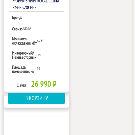
МОБИЛЬНЫЙ ROYAL CLIMA
RM-BS28CH-E
Бренд:
BUSTA
Серия:
Мощность
2.79
охлаждения, кВт
Инверторный/
нет
Неинверторный
Площадь
25
помещения, м2
26 990 ₽
Цена:
В КОРЗИНУ