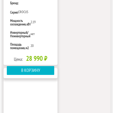
Бренд:
CROCUS
Серия:
Мощность
2.19
охлаждения, кВт
Инверторный/
нет
Неинверторный
Площадь
20
помещения, м2
28 990 ₽
Цена:
В КОРЗИНУ