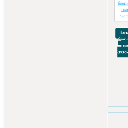
Наст
блоки
спл
систе