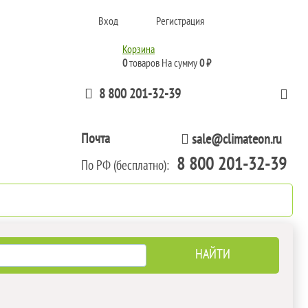
Вход
Регистрация
Корзина
0
товаров
На сумму
0 ₽
8 800 201-32-39
Почта
sale@climateon.ru
8 800 201-32-39
По РФ (бесплатно):
тажа
Акции
Контакты