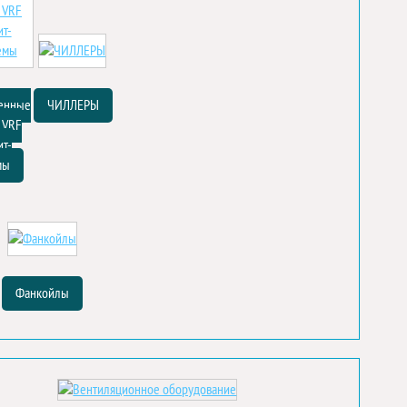
енные
ЧИЛЛЕРЫ
 VRF
ит-
мы
Фанкойлы