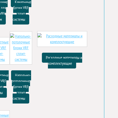
шние
Канальные
 для
блоки VRF
VRV
сплит-
ем
системы
Расходные материалы и
комплектующие
етные
Напольно-
 VRF
потолочные
ит-
блоки VRF
мы
сплит-
системы