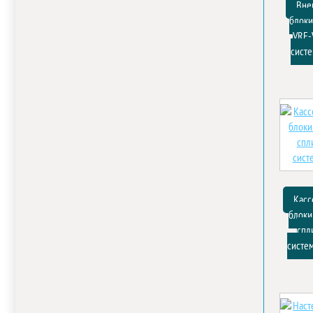
Вне
блоки
VRF-
сист
Касс
блоки
спл
систе