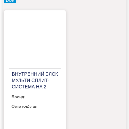
Все
ВНУТРЕННИЙ БЛОК
МУЛЬТИ СПЛИТ-
СИСТЕМА НА 2
КОМНАТЫ
Бренд:
PANASONIC CU-
2E15PBD/CS-
Остаток:
5 шт
E7RKDW*2ШТ