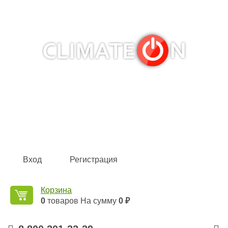
Кондиционеры и сплит-системы, газовые котлы,
тепловые завесы, водяные тепловентиляторы для
квартиры, дома, офиса с доставкой в Омск и по всей
России.
Climate for life
Вход
Регистрация
Корзина
0
товаров
На сумму
0 ₽