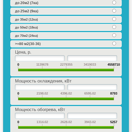
до 20м2 (7ка)
до 25м2 (9ка)
до 35м2 (12ка)
до 50м2 (18ка)
до 70м2 (24ка)
>=80 м2(30-36)
Цена, р.
0
1139678
2279355
3419033
4558710
Мощность охлаждения, кВт
0
2198.02
4396.02
6595.02
8793
Мощность обогрева, кВт
0
1314.02
2628.02
3943.02
5257