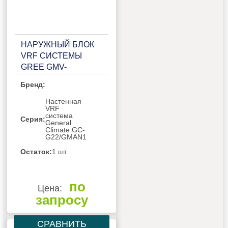
НАРУЖНЫЙ БЛОК
VRF СИСТЕМЫ
GREE GMV-
W335WM/A-X
Бренд:
Настенная
VRF
система
Серия:
General
Climate GC-
G22/GMAN1
Остаток:
1 шт
по
Цена:
запросу
СРАВНИТЬ