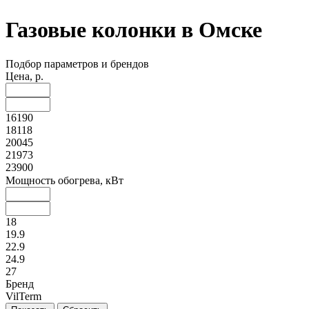
Газовые колонки в Омске
Подбор параметров и брендов
Цена, р.
16190
18118
20045
21973
23900
Мощность обогрева, кВт
18
19.9
22.9
24.9
27
Бренд
VilTerm