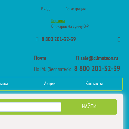
Вход
Регистрация
Корзина
0
товаров
На сумму
0 ₽
8 800 201-32-39
Почта
sale@climateon.ru
8 800 201-32-39
По РФ (бесплатно):
тажа
Акции
Контакты