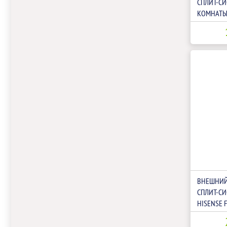
СПЛИТ-СИ
КОМНАТЫ 
AMW4-27
ВНЕШНИЙ
СПЛИТ-СИ
HISENSE 
42U4SE