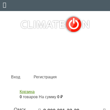
Кондиционеры и сплит-системы, газовые котлы,
тепловые завесы, водяные тепловентиляторы для
квартиры, дома, офиса с доставкой в Омск и по всей
России.
Climate for life
Вход
Регистрация
Корзина
0
товаров
На сумму
0 ₽
Омск