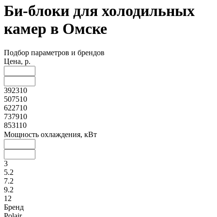
Би-блоки для холодильных
камер в Омске
Подбор параметров и брендов
Цена, р.
392310
507510
622710
737910
853110
Мощность охлаждения, кВт
3
5.2
7.2
9.2
12
Бренд
Polair