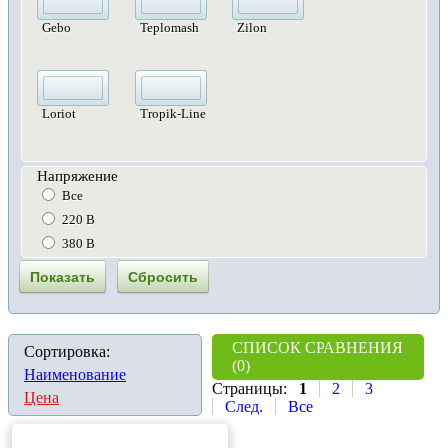
Gebo
Teplomash
Zilon
Loriot
Tropik-Line
Напряжение
Все
220 В
380 В
СПИСОК СРАВНЕНИЯ
Сортировка:
(0)
Наименование
Страницы:
1
2
3
Цена
След.
Все