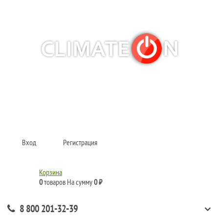
Кондиционеры и сплит-системы, газовые котлы, тепловые завесы, водяные
тепловентиляторы для квартиры, дома, офиса с доставкой в Омск и по всей
России.
Climate for life
Вход
Регистрация
Корзина
0
товаров
На сумму
0 ₽
8 800 201-32-39