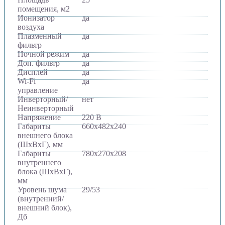
помещения, м2
Ионизатор
да
воздуха
Плазменный
да
фильтр
Ночной режим
да
Доп. фильтр
да
Дисплей
да
Wi-Fi
да
управление
Инверторный/
нет
Неинверторный
Напряжение
220 В
Габариты
660х482х240
внешнего блока
(ШхВхГ), мм
Габариты
780х270х208
внутреннего
блока (ШхВхГ),
мм
Уровень шума
29/53
(внутренний/
внешний блок),
Дб