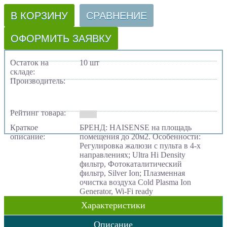
В КОРЗИНУ
СРАВНЕНИЕ
ОФОРМИТЬ ЗАЯВКУ
Остаток на
10 шт
складе:
Производитель:
Рейтинг товара:
Краткое
БРЕНД: HAISENSE на площадь
описание:
помещения до 20м2. Особенности:
Регулировка жалюзи с пульта в 4-х
направлениях; Ultra Hi Density
фильтр, Фотокаталитический
фильтр, Silver Ion; Плазменная
очистка воздуха Cold Plasma Ion
Generator, Wi-Fi ready
Характеристики
Описание