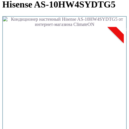
Hisense AS-10HW4SYDTG5
Популя