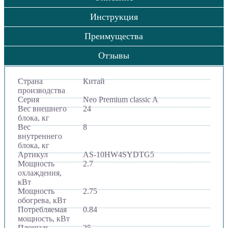
Инструкция
Преимущества
Отзывы
Страна
Китай
производства
Серия
Neo Premium classic A
Вес внешнего
24
блока, кг
Вес
8
внутреннего
блока, кг
Артикул
AS-10HW4SYDTG5
Мощность
2.7
охлаждения,
кВт
Мощность
2.75
обогрева, кВт
Потребляемая
0.84
мощность, кВт
Площадь
25