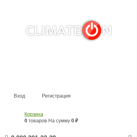
Кондиционеры и сплит-системы, газовые котлы,
тепловые завесы, водяные тепловентиляторы для
квартиры, дома, офиса с доставкой в Омск и по всей
России.
Climate for life
Вход
Регистрация
Корзина
0
товаров
На сумму
0 ₽