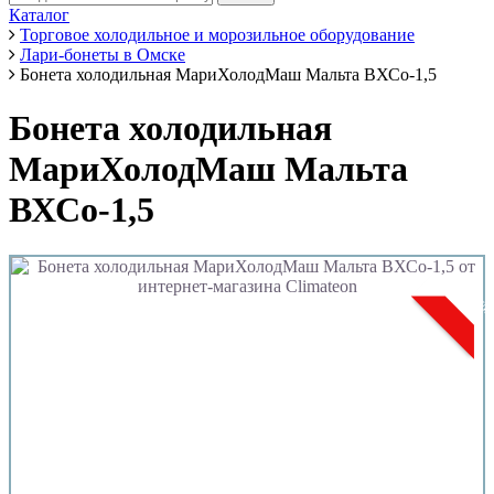
Каталог
Торговое холодильное и морозильное оборудование
Лари-бонеты в Омске
Бонета холодильная МариХолодМаш Мальта ВХСо-1,5
Бонета холодильная
МариХолодМаш Мальта
ВХСо-1,5
Популя