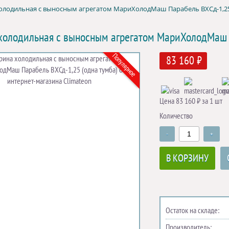
олодильная с выносным агрегатом МариХолодМаш Парабель ВХСд-1,25
холодильная с выносным агрегатом МариХолодМаш П
Популярное
83 160 ₽
Цена 83 160 ₽ за 1 шт
Количество
-
+
В КОРЗИНУ
Остаток на складе:
Производитель: