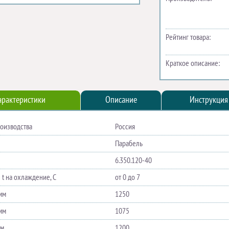
Рейтинг товара:
Краткое описание:
арактеристики
Описание
Инструкция
роизводства
Россия
Парабель
6.350.120-40
 t на охлаждение, С
от 0 до 7
мм
1250
мм
1075
мм
1200