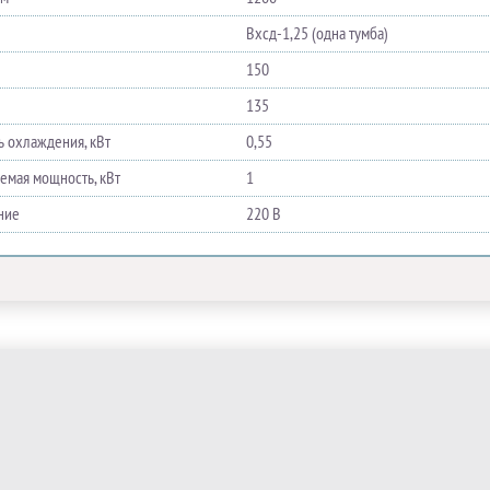
Вхсд-1,25 (одна тумба)
150
135
 охлаждения, кВт
0,55
емая мощность, кВт
1
ние
220 В