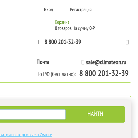
Вход
Регистрация
Корзина
0
товаров
На сумму
0 ₽
8 800 201-32-39
Почта
sale@climateon.ru
8 800 201-32-39
По РФ (бесплатно):
тажа
Акции
Контакты
витрины торговые в Омске