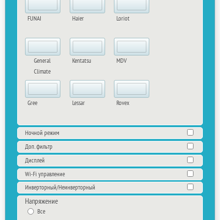
FUNAI
Haier
Loriot
General
Kentatsu
MDV
Climate
Gree
Lessar
Rovex
Ночной режим
Доп. фильтр
Дисплей
Wi-Fi управление
Инверторный/Неинверторный
Напряжение
Все