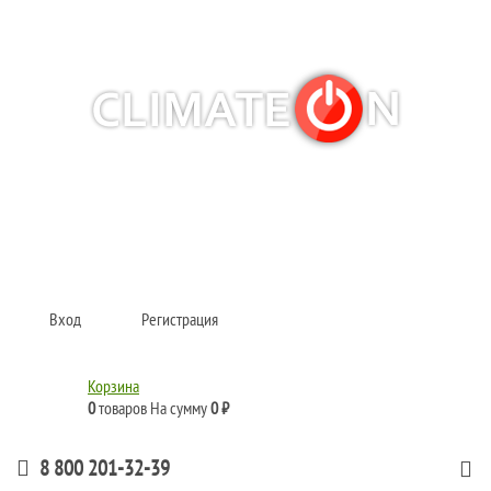
Кондиционеры и сплит-системы, газовые котлы, тепловые завесы, водяные
тепловентиляторы для квартиры, дома, офиса с доставкой в Омск и по всей
России.
Climate for life
Вход
Регистрация
Корзина
0
товаров
На сумму
0 ₽
8 800 201-32-39