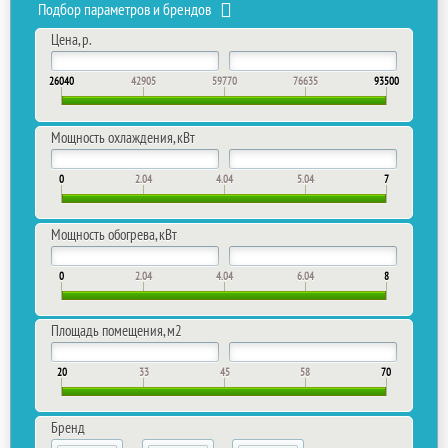
Подбор параметров и брендов
Цена, р.
26040
42905
59770
76635
93500
Мощность охлаждения, кВт
0
2.04
4.04
5.04
7
Мощность обогрева, кВт
0
2.04
4.04
6.04
8
Площадь помещения, м2
20
33
45
58
70
Бренд