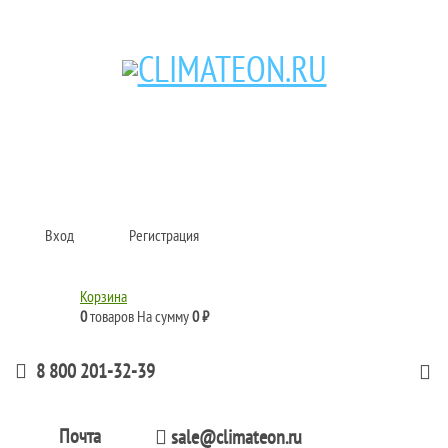
Кондиционеры и сплит-системы, газовые котлы, тепловые завесы, водяные
тепловентиляторы для квартиры, дома, офиса с доставкой в Омск и по всей
России.
Climate for life
Вход
Регистрация
Корзина
0
товаров
На сумму
0 ₽
8 800 201-32-39
Почта
sale@climateon.ru