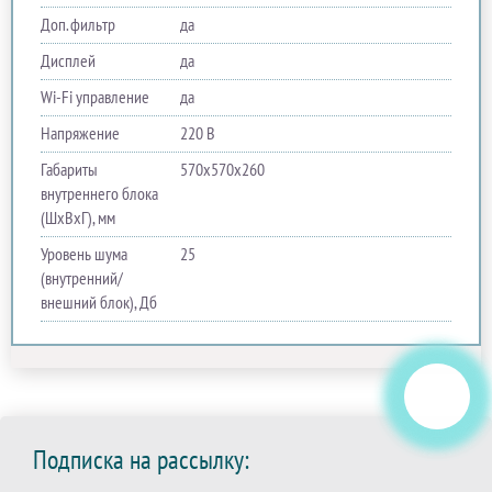
Доп. фильтр
да
Дисплей
да
Wi-Fi управление
да
Напряжение
220 В
Габариты
570х570х260
внутреннего блока
(ШхВхГ), мм
Уровень шума
25
(внутренний/
внешний блок), Дб
Подписка на рассылку: