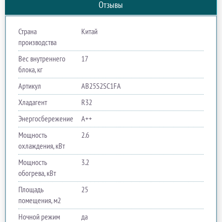
Отзывы
Страна
Китай
производства
Вес внутреннего
17
блока, кг
Артикул
AB25S2SC1FA
Хладагент
R32
Энергосбережение
A++
Мощность
2.6
охлаждения, кВт
Мощность
3.2
обогрева, кВт
Площадь
25
помещения, м2
Ночной режим
да