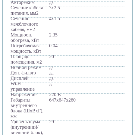
Авторежим
да
Сечение кабеля
3x2.5
питания, мм2
Сечения
4x1.5
межблочного
кабеля, мм2
Мощность
2.35
обогрева, кВт
Потребляемая
0.04
мощность, кВт
Площадь
20
помещения, м2
Ночной режим
да
Доп. фильтр
да
Дисплей
да
Wi-Fi
да
управление
Напряжение
220 В
Габариты
647х647х260
внутреннего
блока (ШхВхГ),
мм
Уровень шума
29
(внутренний/
внешний блок),