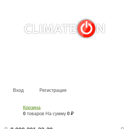
Кондиционеры и сплит-системы, газовые котлы,
тепловые завесы, водяные тепловентиляторы для
квартиры, дома, офиса с доставкой в Омск и по всей
России.
Climate for life
Вход
Регистрация
Корзина
0
товаров
На сумму
0 ₽