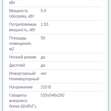
кВт
Мощность
5.4
обогрева, кВт
Потребляемая
1.55
мощность, кВт
Площадь
50
помещения,
м2
Ночной режим
да
Дисплей
да
Инверторный/
нет
Неинверторный
Напряжение
220 В
Габариты
535х546х292
внешнего
блока (ШхВхГ),