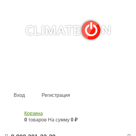
Кондиционеры и сплит-системы, газовые котлы,
тепловые завесы, водяные тепловентиляторы для
квартиры, дома, офиса с доставкой в Омск и по всей
России.
Climate for life
Вход
Регистрация
Корзина
0
товаров
На сумму
0 ₽